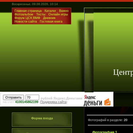
Воскресенье, 09.08.2026, 10:14
Главная страница
Каталог
Важно
Фотоальбом
Тесты
Онлайн игры
Форум ЦСК ВМФ
Дневник
Новости сайта
Гостевая книга
Цент
рублей Яндекс.Деньгами
на счет
4100145862199
(
Поддержка сайта
)
Форма входа
Фотографий в разделе
:
20
Фотография 1