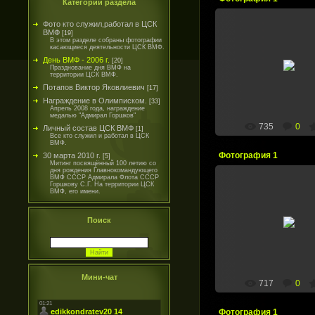
Категории раздела
Фото кто служил,работал в ЦСК
ВМФ
[19]
В этом разделе собраны фотографии
27.06.2008
касающиеся деятельности ЦСК ВМФ.
День ВМФ - 2006 г.
[20]
Лобанов Ю.Т. Вручает
Празднование дня ВМФ на
грамоты.
территории ЦСК ВМФ.
zsk-vmf
Потапов Виктор Яковлиевич
[17]
Награждение в Олимписком.
[33]
Апрель 2008 года, награждение
медалью "Адмирал Горшков"
735
0
Личный состав ЦСК ВМФ
[1]
Все кто служил и работал в ЦСК
ВМФ.
Фотография 1
30 марта 2010 г.
[5]
Митинг посвящённый 100 летию со
дня рождения Главнокомандующего
ВМФ СССР Адмирала Флота СССР
Горшкову С.Г. На территории ЦСК
ВМФ, его имени.
27.06.2008
Поиск
Воронов Владимир Фё
zsk-vmf
Мини-чат
717
0
Фотография 1