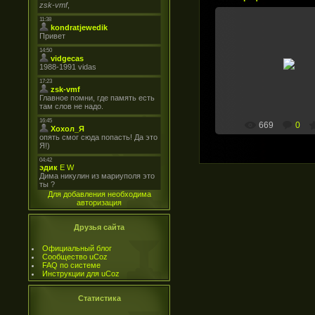
27.06.2008
Дмитриев Владимир В
и Зайцев Сергей Ив
zsk-vmf
669
0
Для добавления необходима
авторизация
Друзья сайта
Официальный блог
Сообщество uCoz
FAQ по системе
Инструкции для uCoz
Статистика