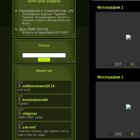
Категории раздела
Фотография 1
Награждение в Олимпийском.
[25]
Награждение медалью "Адмирал
Горшков" за выдающиеся заслуги и
развитие спорта в Военно-Морском
Флоте.
День ВМФ 2010
[8]
28.07.2010
Встреча на территории ЦСК ВМФ
Ветераны
zsk-vmf
Поиск
637
0
Мини-чат
Фотография 1
28.07.2010
Борис Владимиро
zsk-vmf
545
0