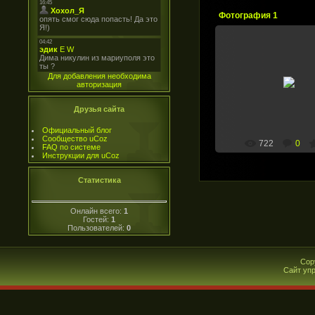
Фотография 1
20.06.2008
Для добавления необходима
Наников В.А.
авторизация
zsk-vmf
Друзья сайта
Официальный блог
Сообщество uCoz
722
0
FAQ по системе
Инструкции для uCoz
Статистика
Онлайн всего:
1
Гостей:
1
Пользователей:
0
Cop
Сайт уп