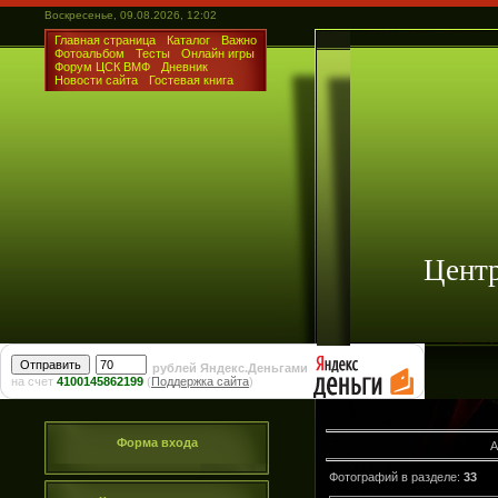
Воскресенье, 09.08.2026, 12:02
Главная страница
Каталог
Важно
Фотоальбом
Тесты
Онлайн игры
Форум ЦСК ВМФ
Дневник
Новости сайта
Гостевая книга
Цент
рублей Яндекс.Деньгами
на счет
4100145862199
(
Поддержка сайта
)
Форма входа
А
Фотографий в разделе
:
33