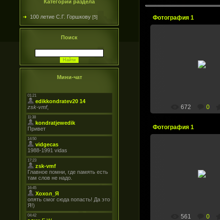
Категории раздела
100 летие С.Г. Горшкову
Фотография 1
[5]
Поиск
23.05.2010
Митинг в ЦСК 
zsk-vmf
Мини-чат
672
0
Фотография 1
23.05.2010
Митинг в ЦСК 
zsk-vmf
561
0