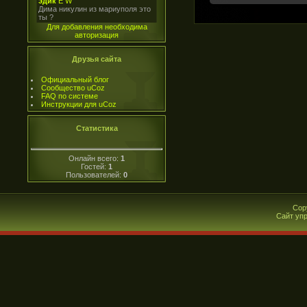
Для добавления необходима
авторизация
Друзья сайта
Официальный блог
Сообщество uCoz
FAQ по системе
Инструкции для uCoz
Статистика
Онлайн всего:
1
Гостей:
1
Пользователей:
0
Cop
Сайт уп