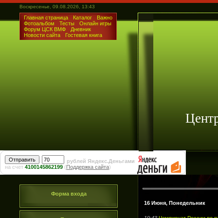
Воскресенье, 09.08.2026, 13:43
Главная страница
Каталог
Важно
Фотоальбом
Тесты
Онлайн игры
Форум ЦСК ВМФ
Дневник
Новости сайта
Гостевая книга
Цент
рублей Яндекс.Деньгами
на счет
4100145862199
(
Поддержка сайта
)
Форма входа
16 Июня, Понедельник
19:43
Чемпионат России по п