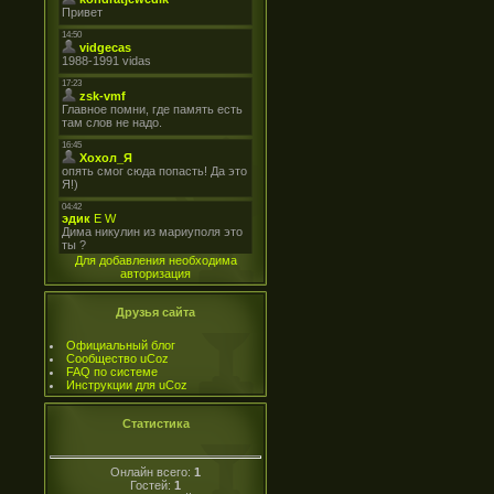
Для добавления необходима
авторизация
Друзья сайта
Официальный блог
Сообщество uCoz
FAQ по системе
Инструкции для uCoz
Статистика
Онлайн всего:
1
Гостей:
1