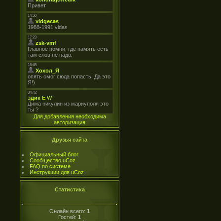
Для добавления необходима
авторизация
Друзья сайта
Официальный блог
Сообщество uCoz
FAQ по системе
Инструкции для uCoz
Статистика
Онлайн всего:
1
Гостей:
1