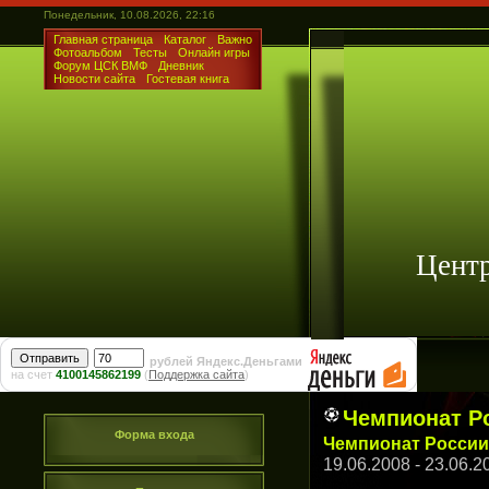
Понедельник, 10.08.2026, 22:16
Главная страница
Каталог
Важно
Фотоальбом
Тесты
Онлайн игры
Форум ЦСК ВМФ
Дневник
Новости сайта
Гостевая книга
Цент
рублей Яндекс.Деньгами
на счет
4100145862199
(
Поддержка сайта
)
Чемпионат Ро
Форма входа
Чемпионат России 
19.06.2008 - 23.06.2