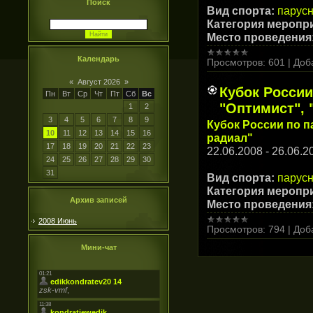
Поиск
Вид спорта:
парусн
Категория меропр
Место проведения
Календарь
Просмотров:
601
|
Доб
«
Август 2026
»
Кубок России
Пн
Вт
Ср
Чт
Пт
Сб
Вс
"Оптимист", 
1
2
3
4
5
6
7
8
9
Кубок России по п
10
11
12
13
14
15
16
радиал"
17
18
19
20
21
22
23
22.06.2008 - 26.06.2
24
25
26
27
28
29
30
31
Вид спорта:
парусн
Категория меропр
Архив записей
Место проведения
2008 Июнь
Просмотров:
794
|
Доб
Мини-чат