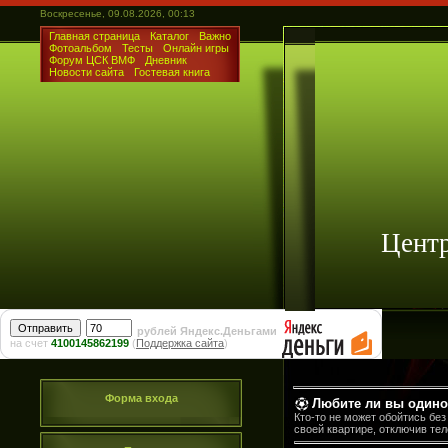
Воскресенье, 09.08.2026, 00:13
Главная страница
Каталог
Важно
Фотоальбом
Тесты
Онлайн игры
Форум ЦСК ВМФ
Дневник
Новости сайта
Гостевая книга
Цент
рублей Яндекс.Деньгами
на счет
4100145862199
(
Поддержка сайта
)
Форма входа
Любите ли вы одино
Кто-то не может обойтись без
своей квартире, отключив те