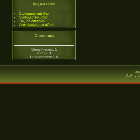
Друзья сайта
Официальный блог
Сообщество uCoz
FAQ по системе
Инструкции для uCoz
Статистика
Онлайн всего:
1
Гостей:
1
Пользователей:
0
Cop
Сайт уп