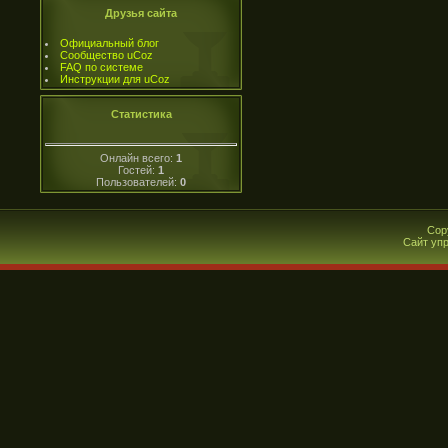
Друзья сайта
Официальный блог
Сообщество uCoz
FAQ по системе
Инструкции для uCoz
Статистика
Онлайн всего:
1
Гостей:
1
Пользователей:
0
Cop
Сайт уп