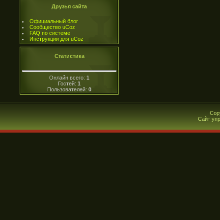
Друзья сайта
Официальный блог
Сообщество uCoz
FAQ по системе
Инструкции для uCoz
Статистика
Онлайн всего:
1
Гостей:
1
Пользователей:
0
Cop
Сайт уп