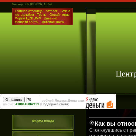
Четверг, 06.08.2026, 13:54
Главная страница
Каталог
Важно
Фотоальбом
Тесты
Онлайн игры
Форум ЦСК ВМФ
Дневник
Новости сайта
Гостевая книга
Цент
рублей Яндекс.Деньгами
на счет
4100145862199
(
Поддержка сайта
)
Форма входа
Как вы относ
Столкнувшись с пре
отсидеться в надежд