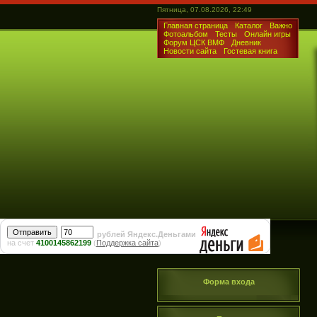
Пятница, 07.08.2026, 22:49
Главная страница
Каталог
Важно
Фотоальбом
Тесты
Онлайн игры
Форум ЦСК ВМФ
Дневник
Новости сайта
Гостевая книга
рублей Яндекс.Деньгами
на счет
4100145862199
(
Поддержка сайта
)
Форма входа