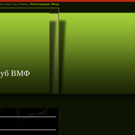
етствую Вас
Гость
|
Регистрация
|
Вход
клуб ВМФ