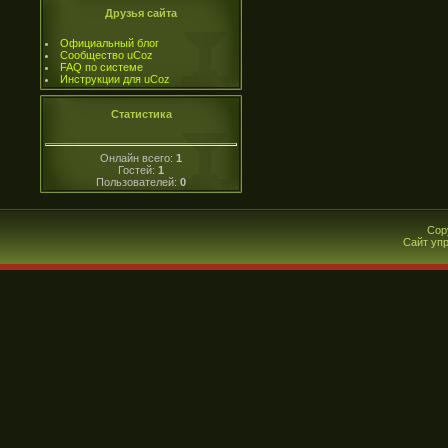
Друзья сайта
Официальный блог
Сообщество uCoz
FAQ по системе
Инструкции для uCoz
Статистика
Онлайн всего:
1
Гостей:
1
Пользователей:
0
Cop
Сайт уп