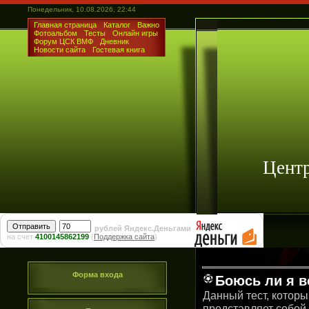
Понедельник, 10.08.2026, 22:44
Главная страница
Каталог
Важно
Фотоальбом
Тесты
Онлайн игры
Форум ЦСК ВМФ
Дневник
Новости сайта
Гостевая книга
Цент
рублей Яндекс.Деньгами
на счет
4100145862199
(
Поддержка сайта
)
Форма входа
Боюсь ли я в
Данный тест, которы
представляет собой