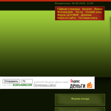
Воскресенье, 09.08.2026, 12:00
Главная страница
Каталог
Важно
Фотоальбом
Тесты
Онлайн игры
Форум ЦСК ВМФ
Дневник
Новости сайта
Гостевая книга
рублей Яндекс.Деньгами
на счет
4100145862199
(
Поддержка сайта
)
Форма входа