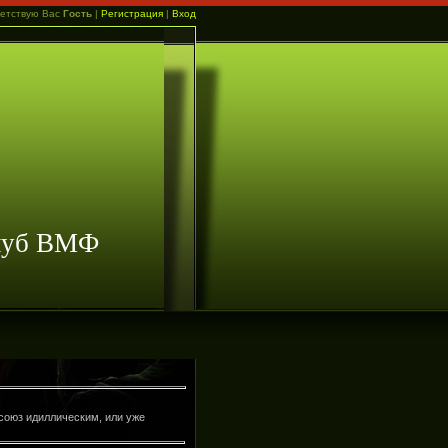
етствую Вас
Гость
|
Регистрация
|
Вход
клуб ВМФ
союз идиллическим, или уже