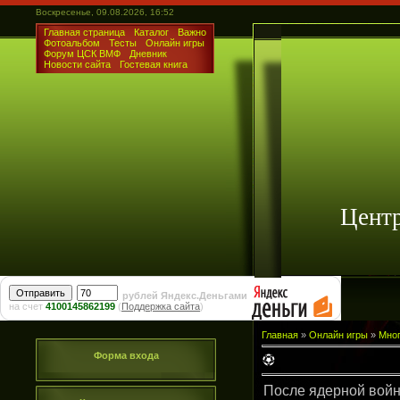
Воскресенье, 09.08.2026, 16:52
Главная страница
Каталог
Важно
Фотоальбом
Тесты
Онлайн игры
Форум ЦСК ВМФ
Дневник
Новости сайта
Гостевая книга
Цент
рублей Яндекс.Деньгами
на счет
4100145862199
(
Поддержка сайта
)
Главная
»
Онлайн игры
»
Мног
Форма входа
После ядерной войн