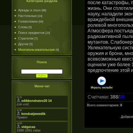
Категории раздела
после катастрофы, 
жизнь. Они сплотили
Аркады и экшн
[86]
науку, наладили эко
Настольные
[14]
враждебной внешней
Головоломки
[64]
ролевой многопольз
Слова
[5]
Атмосфера постъяд
Поиск предметов
[23]
радиоактивной пыли
Стратегии
[7]
мутантов. Слабоне
Другие
[5]
Увлекательную сист
Многопользовательские
[9]
оружия и брони, мн
всевозможные квест
Поиск
оценили уже более 
предпочтение этой и
Мини-чат
Играть онлайн
Счетчики
:
388
/
30
Всего комментариев
:
0
Добавля