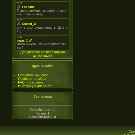
Для добавления необходима
авторизация
Друзья сайта
Официальный блог
Сообщество uCoz
FAQ по системе
Инструкции для uCoz
Статистика
Онлайн всего:
1
Гостей:
1
Пользователей:
0
Cop
Сайт уп