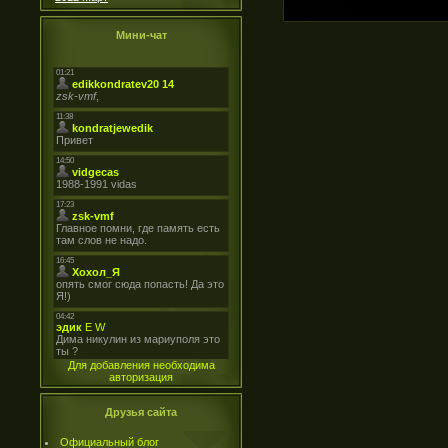
Мини-чат
Для добавления необходима
авторизация
Друзья сайта
Официальный блог