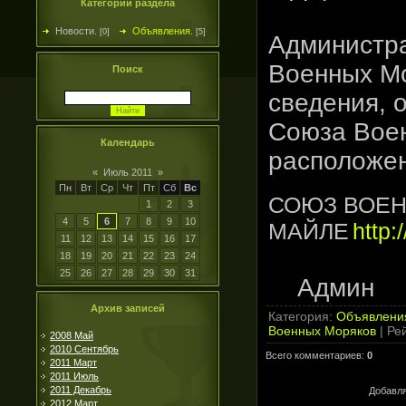
Категории раздела
Новости.
Объявления.
[0]
[5]
Администр
Военных Мо
Поиск
сведения, о
Союза Воен
Календарь
расположен
«
Июль 2011
»
Пн
Вт
Ср
Чт
Пт
Сб
Вс
СОЮЗ ВОЕН
1
2
3
4
5
6
7
8
9
10
МАЙЛЕ
http
11
12
13
14
15
16
17
18
19
20
21
22
23
24
25
26
27
28
29
30
31
Админ
Архив записей
Категория
:
Объявлени
Военных Моряков
|
Ре
2008 Май
2010 Сентябрь
Всего комментариев
:
0
2011 Март
2011 Июль
2011 Декабрь
Добавля
2012 Март