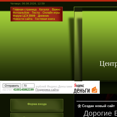
Четверг, 06.08.2026, 12:59
Главная страница
Каталог
Важно
Фотоальбом
Тесты
Онлайн игры
Форум ЦСК ВМФ
Дневник
Новости сайта
Гостевая книга
Цент
рублей Яндекс.Деньгами
на счет
4100145862199
(
Поддержка сайта
)
Форма входа
Создан новый сайт
Дорогие 