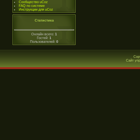
Сообщество uCoz
FAQ по системе
Инструкции для uCoz
Статистика
Онлайн всего:
1
Гостей:
1
Пользователей:
0
Cop
Сайт уп