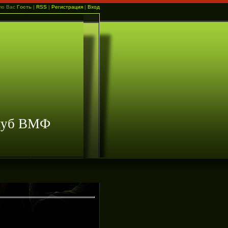
ую Вас
Гость
|
RSS
|
Регистрация
|
Вход
клуб ВМФ