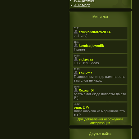
2011 Декабрь
2012 Март
Мини-чат
Для добавления необходима
авторизация
Друзья сайта