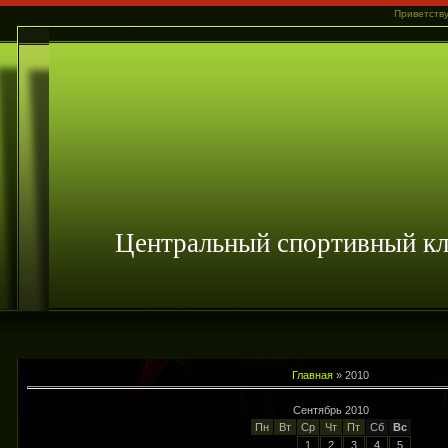
Приветств
Центральный спортивный 
Главная
»
2010
Сентябрь 2010
Пн
Вт
Ср
Чт
Пт
Сб
Вс
1
2
3
4
5