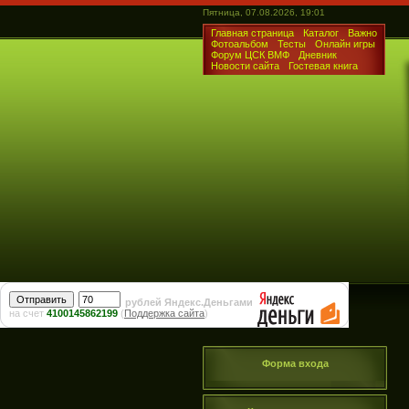
Пятница, 07.08.2026, 19:01
Главная страница
Каталог
Важно
Фотоальбом
Тесты
Онлайн игры
Форум ЦСК ВМФ
Дневник
Новости сайта
Гостевая книга
рублей Яндекс.Деньгами
на счет
4100145862199
(
Поддержка сайта
)
Форма входа