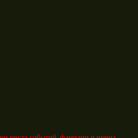
ем места событий, фамилии и имена