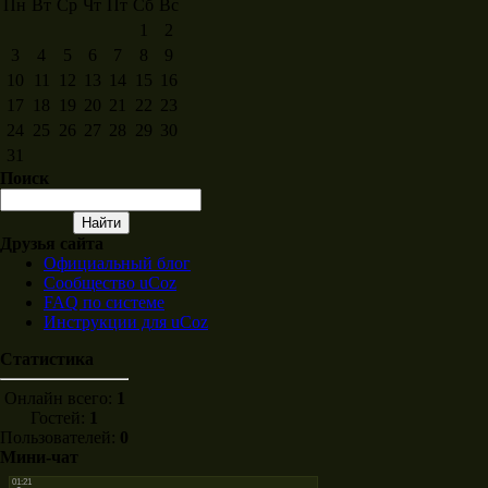
Пн
Вт
Ср
Чт
Пт
Сб
Вс
1
2
3
4
5
6
7
8
9
10
11
12
13
14
15
16
17
18
19
20
21
22
23
24
25
26
27
28
29
30
31
Поиск
Друзья сайта
Официальный блог
Сообщество uCoz
FAQ по системе
Инструкции для uCoz
Статистика
Онлайн всего:
1
Гостей:
1
Пользователей:
0
Мини-чат